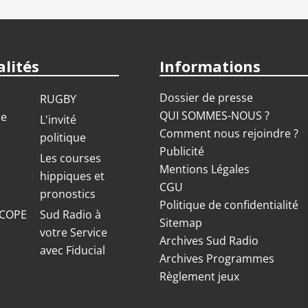
lités
Informations
Dossier de presse
RUGBY
QUI SOMMES-NOUS ?
ue
L'invité
Comment nous rejoindre ?
politique
Publicité
S
Les courses
Mentions Légales
hippiques et
CGU
pronostics
Politique de confidentialité
COPE
Sud Radio à
Sitemap
votre Service
Archives Sud Radio
avec Fiducial
Archives Programmes
Règlement jeux