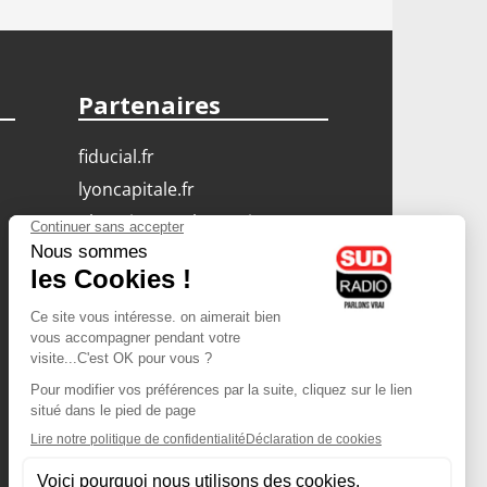
Partenaires
fiducial.fr
lyoncapitale.fr
olympique-et-lyonnais.com
L'application Iphone
/ Android
Téléchargez l'application
Les cookies