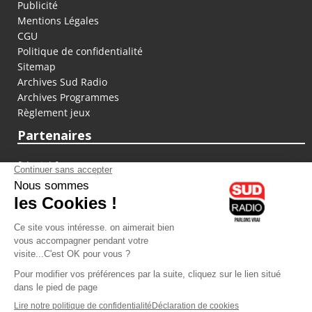
Publicité
Mentions Légales
CGU
Politique de confidentialité
Sitemap
Archives Sud Radio
Archives Programmes
Règlement jeux
Partenaires
fiducial.fr
lyoncapitale.fr
olympique-et-lyonnais.com
L'application Iphone / Android
Téléchargez l'application
Les cookies