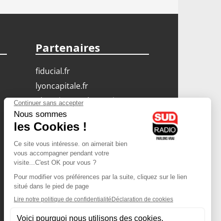
Partenaires
fiducial.fr
lyoncapitale.fr
olympique-et-lyonnais.com
L'application Iphone
/ Android
Téléchargez l'application
Les cookies