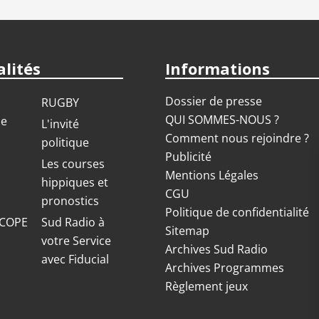
lités
Informations
Dossier de presse
RUGBY
QUI SOMMES-NOUS ?
ue
L'invité
Comment nous rejoindre ?
politique
Publicité
S
Les courses
Mentions Légales
hippiques et
CGU
pronostics
Politique de confidentialité
COPE
Sud Radio à
Sitemap
votre Service
Archives Sud Radio
avec Fiducial
Archives Programmes
Règlement jeux