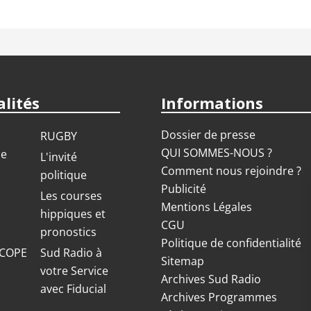
lités
Informations
Dossier de presse
RUGBY
QUI SOMMES-NOUS ?
ue
L'invité
Comment nous rejoindre ?
politique
Publicité
S
Les courses
Mentions Légales
hippiques et
CGU
pronostics
Politique de confidentialité
COPE
Sud Radio à
Sitemap
votre Service
Archives Sud Radio
avec Fiducial
Archives Programmes