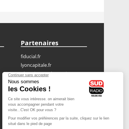
Partenaires
fiducial.fr
lyoncapitale.fr
olympique-et-lyonnais.com
L'application Iphone
/ Android
Téléchargez l'application