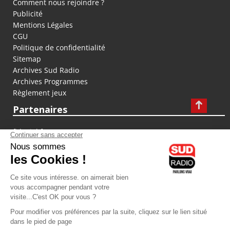
Comment nous rejoindre ?
Publicité
Mentions Légales
CGU
Politique de confidentialité
Sitemap
Archives Sud Radio
Archives Programmes
Règlement jeux
Partenaires
fiducial.fr
lyoncapitale.fr
olympique-et-lyonnais.com
L'application Iphone / Android
Téléchargez l'application