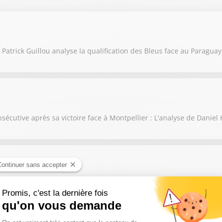
 Patrick Guillou analyse la qualification des Bleus face au Paraguay
écutive après sa victoire face à Montpellier : L'analyse de Daniel
lundi opposant l'équipe de France à l'Irak