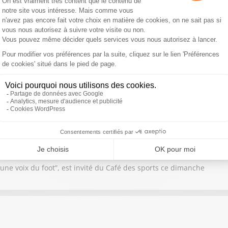
la finale de Ligue des Champions entre le PSG et Arsenal
t sur la victoire de l'UBB en finale de Champions Cup avec Théo Nan
’une voix du foot”, est invité du Café des sports ce dimanche