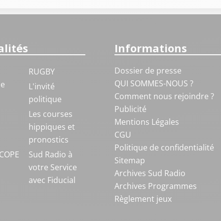
lités
Informations
Dossier de presse
RUGBY
QUI SOMMES-NOUS ?
ue
L'invité
Comment nous rejoindre ?
politique
Publicité
S
Les courses
Mentions Légales
hippiques et
CGU
pronostics
Politique de confidentialité
COPE
Sud Radio à
Sitemap
votre Service
Archives Sud Radio
avec Fiducial
Archives Programmes
Règlement jeux