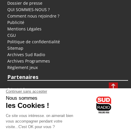
Dossier de presse
QUI SOMMES-NOUS ?
Comment nous rejoindre ?
Publicité
Mentions Légales
CGU
Politique de confidentialité
Sitemap
Archives Sud Radio
Archives Programmes
Règlement jeux
Partenaires
fiducial.fr
lyoncapitale.fr
olympique-et-lyonnais.com
L'application Iphone / Android
Téléchargez l'application