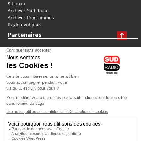
Sitemap
Archives Sud Radio
Archives Programmes
Règlement jeux
Partenaires
fiducial.fr
lyoncapitale.fr
olympique-et-lyonnais.com
L'application Iphone / Android
Téléchargez l'application
Les cookies
Gestion des cookies
Crédit photos : ©Sud Radio / Pierre Olivier