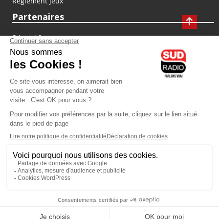
Règlement jeux
Partenaires
fiducial.fr
lyoncapitale.fr
olympique-et-lyonnais.com
L'application Iphone / Android
Téléchargez l'application
Les cookies
Gestion des cookies
Crédit photos : ©Sud Radio / Pierre Olivier
07H00
-
10H00
10H00 - 13H00
Jacques Cardoze
Anthony Martins Misse