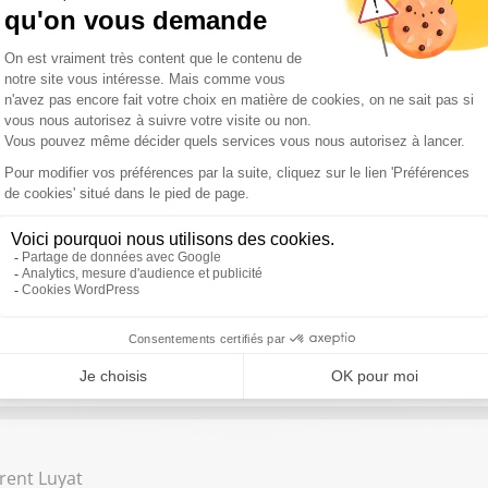
nard de La Villardière
ard de la Villardière à l'occasion de sa nouvelle enquête sur le bu
ain Nigita, Pierre-Nicolas Cléré
 2025 et celles à voir absolument en 2026 ? Puis quels sont les no
du Mondial de football 2026 ?
mie Mathy
Mimie Mathy de retour en inédit après 2 ans d’absence sur TF1
rent Luyat