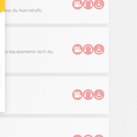
siness du Narcotrafic.
uveaux équipements tech du