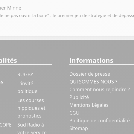
vier Minne
e ne pas ouvrir la boîte" : le premier jeu de stratégie et de dépas
lités
Informations
Dossier de presse
RUGBY
QUI SOMMES-NOUS ?
ue
L'invité
Comment nous rejoindre ?
politique
Publicité
S
Les courses
Mentions Légales
hippiques et
CGU
pronostics
Politique de confidentialité
COPE
Sud Radio à
Sitemap
votre Service