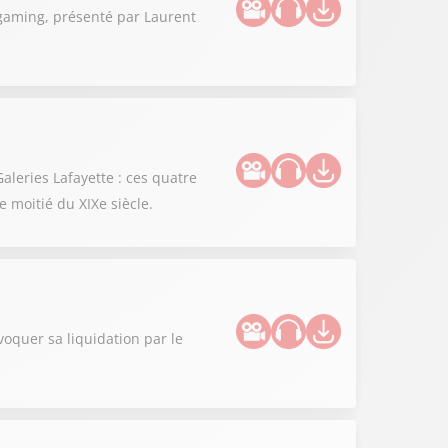
 gaming, présenté par Laurent
aleries Lafayette : ces quatre
 moitié du XIXe siècle.
oquer sa liquidation par le