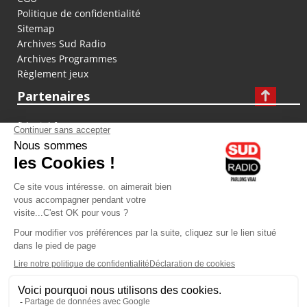
Politique de confidentialité
Sitemap
Archives Sud Radio
Archives Programmes
Règlement jeux
Partenaires
fiducial.fr
lyoncapitale.fr
olympique-et-lyonnais.com
L'application Iphone / Android
Téléchargez l'application
Les cookies
Gestion des cookies