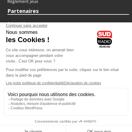
Règlement jeux
Partenaires
fiducial.fr
lyoncapitale.fr
olympique-et-lyonnais.com
L'application Iphone / Android
Téléchargez l'application
Les cookies
Gestion des cookies
Crédit photos : ©Sud Radio / Pierre Olivier
17H00
-
19H00
19H00 - 20H00
Judith Beller
Yvan Cujious