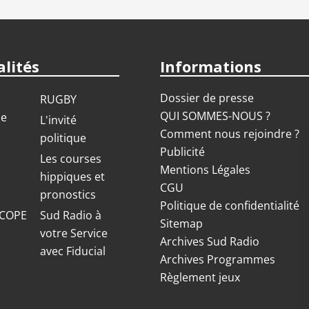
lités
Informations
Dossier de presse
RUGBY
QUI SOMMES-NOUS ?
ue
L'invité
Comment nous rejoindre ?
politique
Publicité
S
Les courses
Mentions Légales
hippiques et
CGU
pronostics
Politique de confidentialité
COPE
Sud Radio à
Sitemap
votre Service
Archives Sud Radio
avec Fiducial
Archives Programmes
Règlement jeux