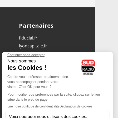
Partenaires
fiducial.fr
lyoncapitale.fr
olympique-et-lyonnais.com
L'application Iphone
/ Android
Téléchargez l'application
Les cookies