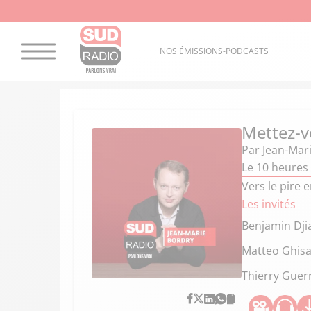
NOS ÉMISSIONS-PODCASTS
Mettez-v
Par
Jean-Mar
Le 10 heures 
Vers le pire 
Les invités
Benjamin Dji
Matteo Ghisa
Thierry Guerr