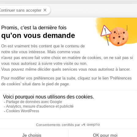
 Darmon, Mathias Leboeuf, Sophie De Menthon , Gilles Gan
ert ! Aspect politique de la canicule ; Bruno Retailleau en colère 
une relance de la natalité ?
acques Myard, Gilles Platret, Arnaud Benedetti, Gilles Gan
! Sandrine Rousseau veut censurer le gouvernement pour la gestion 
 Fougerat , Mehdy Raïche, Rachida Kaaout , Gilles Ganzman
ert ! Propos polémiques de Monique Barbut, ministre de la Transit
érieur, qui refuse de parler d'"ensauvagement"