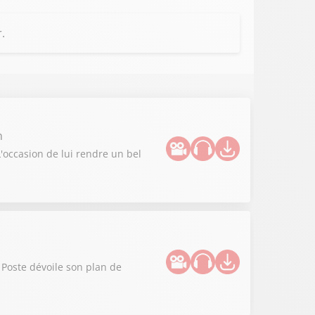
.
n
L'occasion de lui rendre un bel
 Poste dévoile son plan de