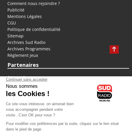
Comment nous rejoindre ?
Publicité
Mentions Légales
CGU
Politique de confidentialité
Sitemap
Archives Sud Radio
Archives Programmes
Règlement jeux
Partenaires
fiducial.fr
lyoncapitale.fr
olympique-et-lyonnais.com
L'application Iphone / Android
Téléchargez l'application