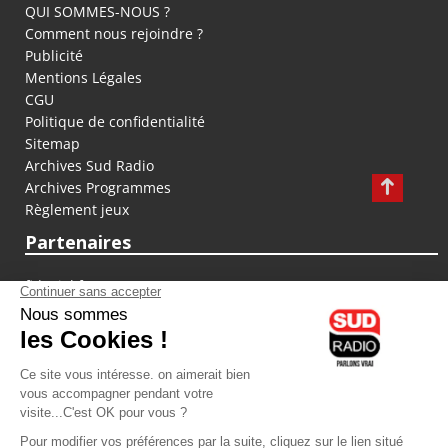
QUI SOMMES-NOUS ?
Comment nous rejoindre ?
Publicité
Mentions Légales
CGU
Politique de confidentialité
Sitemap
Archives Sud Radio
Archives Programmes
Règlement jeux
Partenaires
fiducial.fr
lyoncapitale.fr
olympique-et-lyonnais.com
L'application Iphone / Android
Téléchargez l'application