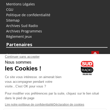
Mentions Légales
CGU
Politique de confidentialité
Sitemap
Archives Sud Radio
Archives Programmes
Règlement jeux
Partenaires
fiducial.fr
lyoncapitale.fr
olympique-et-lyonnais.com
L'application Iphone / Android
Téléchargez l'application
Les cookies