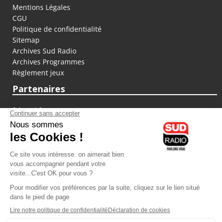
Mentions Légales
CGU
Politique de confidentialité
Sitemap
Archives Sud Radio
Archives Programmes
Règlement jeux
Partenaires
fiducial.fr
lyoncapitale.fr
olympique-et-lyonnais.com
L'application Iphone / Android
Téléchargez l'application
Les cookies