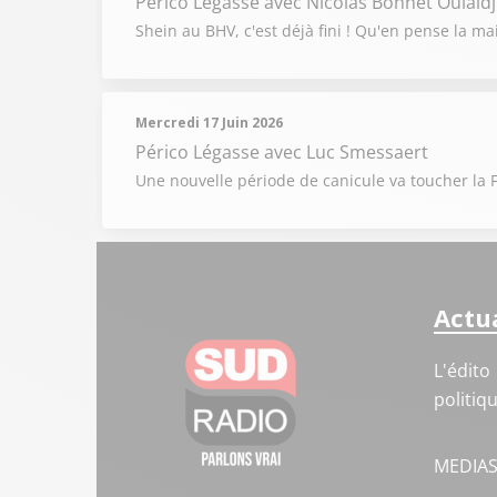
Périco Légasse
avec Nicolas Bonnet Oulaldj
Shein au BHV, c'est déjà fini ! Qu'en pense la mai
Mercredi 17 Juin 2026
Périco Légasse
avec Luc Smessaert
Une nouvelle période de canicule va toucher la Fr
Actua
L'édito
politiq
MEDIA