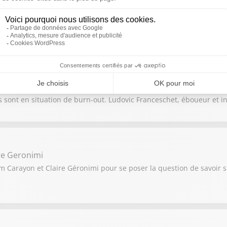
année : concrètement qu’est ce qu’il risque de se passer ?
s sont en situation de burn-out. Ludovic Franceschet, éboueur et i
re Geronimi
m Carayon et Claire Géronimi pour se poser la question de savoir si