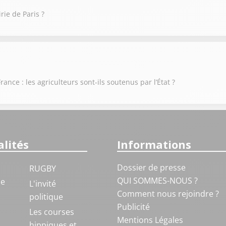
rie de Paris ?
ance : les agriculteurs sont-ils soutenus par l’État ?
lités
Informations
Dossier de presse
RUGBY
QUI SOMMES-NOUS ?
ue
L'invité
Comment nous rejoindre ?
politique
Publicité
S
Les courses
Mentions Légales
hippiques et