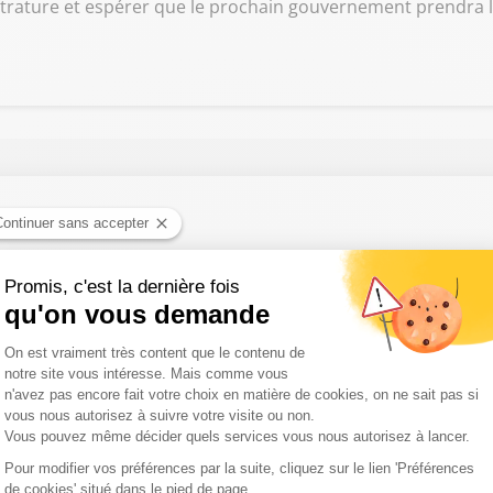
agistrature et espérer que le prochain gouvernement prendra
utubeur donne la parole à nos ainés en les écoutant : il est notre i
rerie fromagerie dans l'Yonne qui lutte contre la canicule