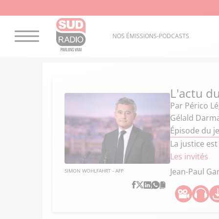
NOS ÉMISSIONS-PODCASTS
L'actu du
Par
Périco L
Gélald Darman
Épisode du je
La justice es
Les invités
Jean-Paul Ga
SIMON WOHLFAHRT - AFP