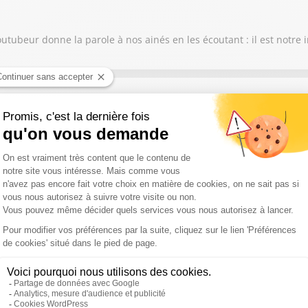
utubeur donne la parole à nos ainés en les écoutant : il est notre i
rerie fromagerie dans l'Yonne qui lutte contre la canicule
année : concrètement qu’est ce qu’il risque de se passer ?