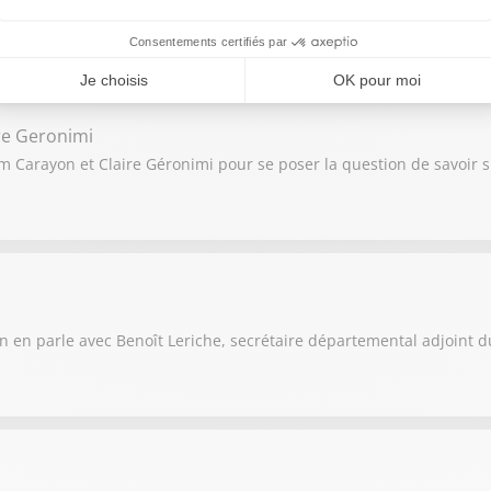
s sont en situation de burn-out. Ludovic Franceschet, éboueur et i
re Geronimi
m Carayon et Claire Géronimi pour se poser la question de savoir si
 On en parle avec Benoît Leriche, secrétaire départemental adjoint d