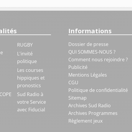
lités
Informations
Dossier de presse
RUGBY
QUI SOMMES-NOUS ?
ue
L'invité
Comment nous rejoindre ?
politique
Publicité
S
Les courses
Mentions Légales
hippiques et
CGU
pronostics
Politique de confidentialité
COPE
Sud Radio à
Sitemap
votre Service
Archives Sud Radio
avec Fiducial
Archives Programmes
Règlement jeux