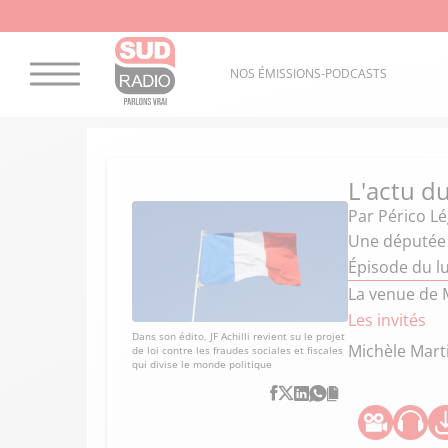
NOS ÉMISSIONS-PODCASTS
L'actu du
Par
Périco L
Une députée 
Épisode du l
La venue de M
Les invités
Dans son édito, JF Achilli revient su le projet
Michèle Mart
de loi contre les fraudes sociales et fiscales
qui divise le monde politique