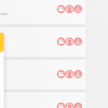
nvité