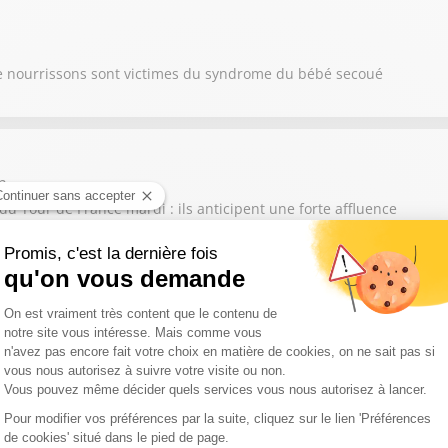
e nourrissons sont victimes du syndrome du bébé secoué
m
du Tour de France mardi : ils anticipent une forte affluence
tie de l'Aude, Damien Honoré alerte sur les conséquences de la di