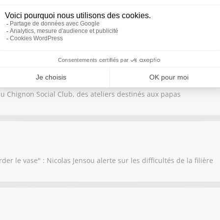
a décidé de mettre en vente la chapelle du Temple
f du Chignon Social Club, des ateliers destinés aux papas
der le vase" : Nicolas Jensou alerte sur les difficultés de la filière