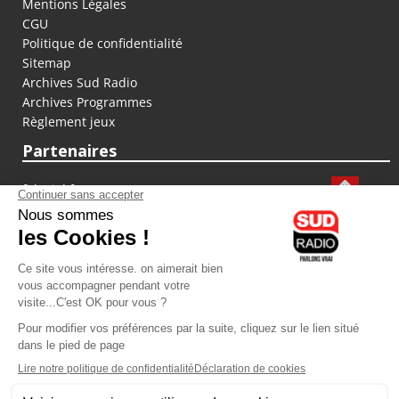
Mentions Légales
CGU
Politique de confidentialité
Sitemap
Archives Sud Radio
Archives Programmes
Règlement jeux
Partenaires
fiducial.fr
lyoncapitale.fr
olympique-et-lyonnais.com
L'application Iphone / Android
Téléchargez l'application
Les cookies
Gestion des cookies