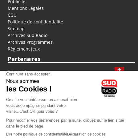
Publicité
Mentions Légales
CGU
Politique de confidentialité
Sitemap
Archives Sud Radio
Archives Programmes
Règlement jeux
Partenaires
fiducial.fr
lyoncapitale.fr
olympique-et-lyonnais.com
L'application Iphone / Android
Téléchargez l'application
Les cookies