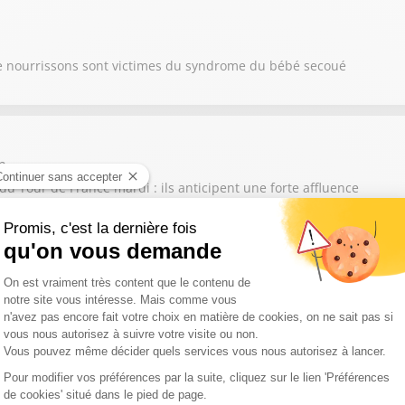
e nourrissons sont victimes du syndrome du bébé secoué
m
du Tour de France mardi : ils anticipent une forte affluence
tie de l'Aude, Damien Honoré alerte sur les conséquences de la di