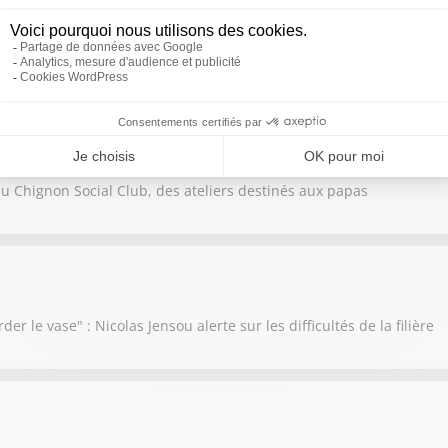
a décidé de mettre en vente la chapelle du Temple
f du Chignon Social Club, des ateliers destinés aux papas
der le vase" : Nicolas Jensou alerte sur les difficultés de la filière