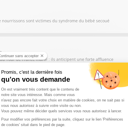
e nourrissons sont victimes du syndrome du bébé secoué
m
du Tour de France mardi : ils anticipent une forte affluence
tie de l'Aude, Damien Honoré alerte sur les conséquences de la di