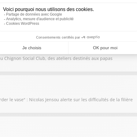
a décidé de mettre en vente la chapelle du Temple
f du Chignon Social Club, des ateliers destinés aux papas
der le vase" : Nicolas Jensou alerte sur les difficultés de la filière