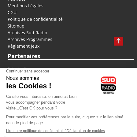
Mentions Légales
CGU
Politique de confidentialité
Sitemap
Archives Sud Radio
Archives Programmes
Règlement jeux
Partenaires
fiducial.fr
lyoncapitale.fr
olympique-et-lyonnais.com
L'application Iphone / Android
Téléchargez l'application
Les cookies