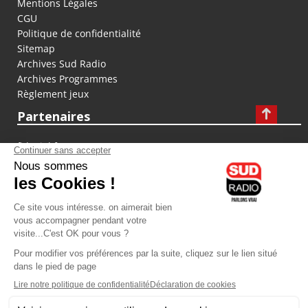
Mentions Légales
CGU
Politique de confidentialité
Sitemap
Archives Sud Radio
Archives Programmes
Règlement jeux
Partenaires
fiducial.fr
lyoncapitale.fr
olympique-et-lyonnais.com
L'application Iphone / Android
Téléchargez l'application
Les cookies
Gestion des cookies