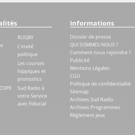
lités
Informations
Dossier de presse
RUGBY
QUI SOMMES-NOUS ?
ue
L'invité
Comment nous rejoindre ?
politique
Publicité
S
Les courses
Mentions Légales
hippiques et
CGU
pronostics
Politique de confidentialité
COPE
Sud Radio à
Sitemap
votre Service
Archives Sud Radio
avec Fiducial
Archives Programmes
Règlement jeux