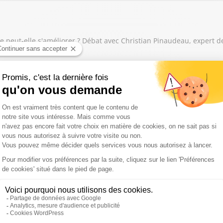
ce peut-elle s'améliorer ? Débat avec Christian Pinaudeau, expert d
Pen, un sondage Ifop sonde les intentions de vote des Français
lut, Brice Soccol,, Évelyne Sire-Marin
avocat de Marine Le Pen, est notre invité exceptionnel