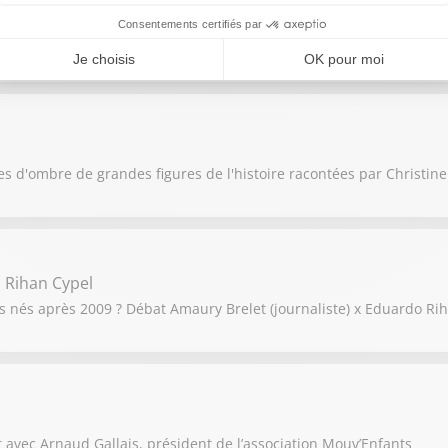
en 2027 ? Hadrien Mathoux, directeur adjoint de la rédaction de Mari
es d'ombre de grandes figures de l'histoire racontées par Christin
 Rihan Cypel
ais nés après 2009 ? Débat Amaury Brelet (journaliste) x Eduardo Rih
bat avec Arnaud Gallais, président de l’association Mouv’Enfants