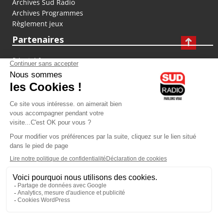
Archives Sud Radio
Archives Programmes
Règlement jeux
Partenaires
fiducial.fr
lyoncapitale.fr
olympique-et-lyonnais.com
L'application Iphone / Android
Téléchargez l'application
Les cookies
Gestion des cookies
Crédit photos : ©Sud Radio / Pierre Olivier