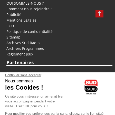
QUI SOMMES-NOUS ?
Comment nous rejoindre ?
Publicité
Mentions Légales
CGU
Politique de confidentialité
Sitemap
Archives Sud Radio
Archives Programmes
Règlement jeux
Partenaires
fiducial.fr
lyoncapitale.fr
olympique-et-lyonnais.com
L'application Iphone / Android
Téléchargez l'application