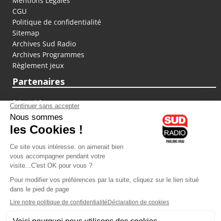
Mentions Légales
CGU
Politique de confidentialité
Sitemap
Archives Sud Radio
Archives Programmes
Règlement jeux
Partenaires
fiducial.fr
lyoncapitale.fr
olympique-et-lyonnais.com
L'application Iphone / Android
Téléchargez l'application
Les cookies
Gestion des cookies