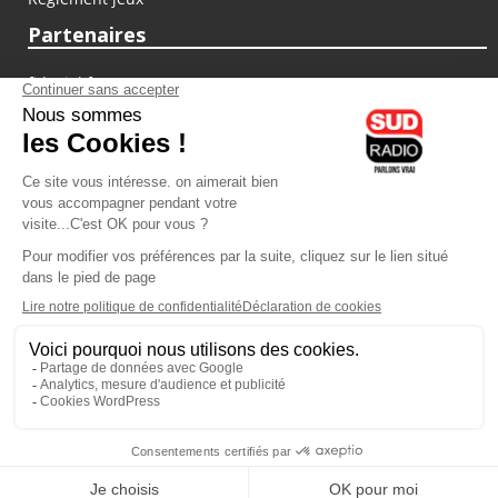
Partenaires
fiducial.fr
lyoncapitale.fr
olympique-et-lyonnais.com
L'application Iphone / Android
Téléchargez l'application
Les cookies
Gestion des cookies
Crédit photos : ©Sud Radio / Pierre Olivier
17H00
-
18H00
18H00 - 19H00
Christophe Jicquel
Judith Beller