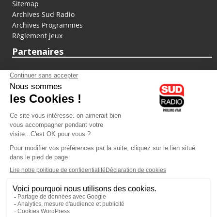
Sitemap
Archives Sud Radio
Archives Programmes
Règlement jeux
Partenaires
fiducial.fr
lyoncapitale.fr
olympique-et-lyonnais.com
L'application Iphone / Android
Téléchargez l'application
Les cookies
Gestion des cookies
Crédit photos : ©Sud Radio / Pierre Olivier