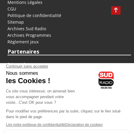
Mentions Légales
CGU
Politique de confidentialité
Sitemap
Archives Sud Radio
Archives Programmes
Règlement jeux
Partenaires
fiducial.fr
lyoncapitale.fr
olympique-et-lyonnais.com
L'application Iphone / Android
Téléchargez l'application
Les cookies