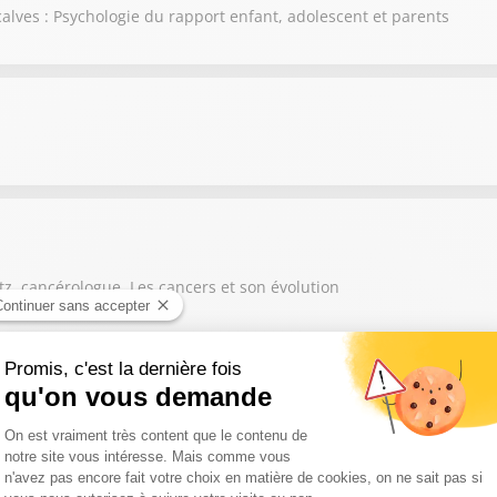
lves : Psychologie du rapport enfant, adolescent et parents
rtz, cancérologue. Les cancers et son évolution
es vieillissement avec le docteur Bart De Wever