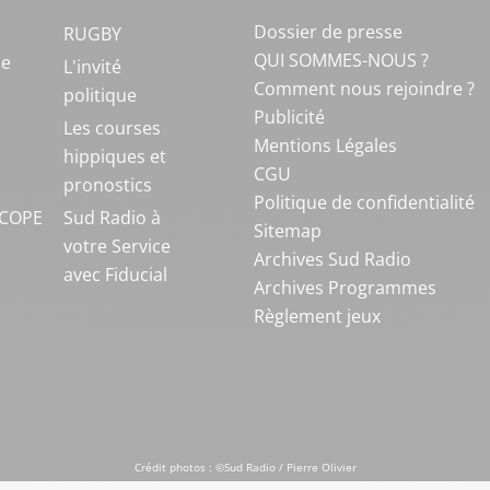
Dossier de presse
RUGBY
QUI SOMMES-NOUS ?
ue
L'invité
Comment nous rejoindre ?
politique
Publicité
S
Les courses
Mentions Légales
hippiques et
CGU
pronostics
Politique de confidentialité
COPE
Sud Radio à
Sitemap
votre Service
Archives Sud Radio
avec Fiducial
Archives Programmes
Règlement jeux
Crédit photos : ©Sud Radio / Pierre Olivier