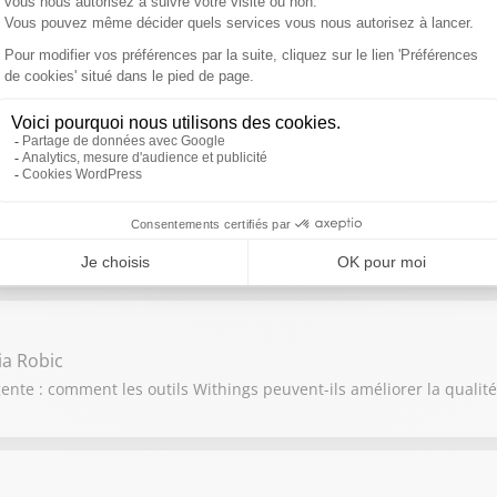
vec le psychologue et psychanalyste Bruno Clavier, découvrez les
lles techniques et bénéfices pour les patients au programme de "l
ia Robic
ente : comment les outils Withings peuvent-ils améliorer la qualit