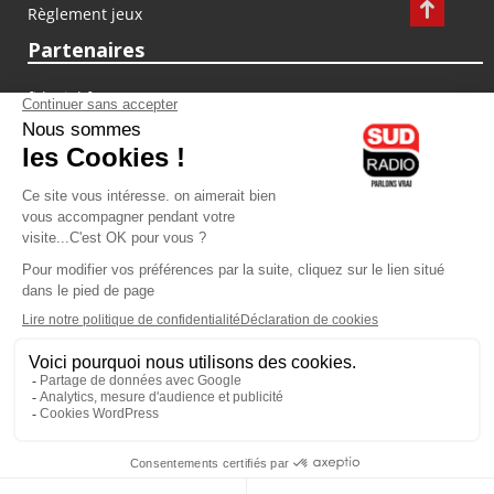
Règlement jeux
Partenaires
fiducial.fr
lyoncapitale.fr
olympique-et-lyonnais.com
L'application Iphone / Android
Téléchargez l'application
Les cookies
Gestion des cookies
Crédit photos : ©Sud Radio / Pierre Olivier
10H00 - 12H00
07H00
-
10H00
Laurence Péraud et Jean-Luc
Laurence Péraud