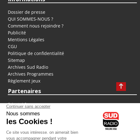
Dossier de presse
QUI SOMMES-NOUS ?
Comment nous rejoindre ?
Publicité
Mentions Légales
CGU
Politique de confidentialité
Sitemap
Archives Sud Radio
Archives Programmes
Règlement jeux
Partenaires
fiducial.fr
lyoncapitale.fr
olympique-et-lyonnais.com
L'application Iphone / Android