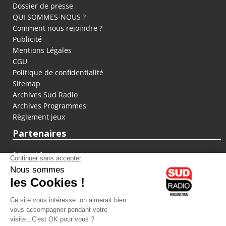
Dossier de presse
QUI SOMMES-NOUS ?
Comment nous rejoindre ?
Publicité
Mentions Légales
CGU
Politique de confidentialité
Sitemap
Archives Sud Radio
Archives Programmes
Règlement jeux
Partenaires
fiducial.fr
lyoncapitale.fr
olympique-et-lyonnais.com
L'application Iphone / Android
Téléchargez l'application