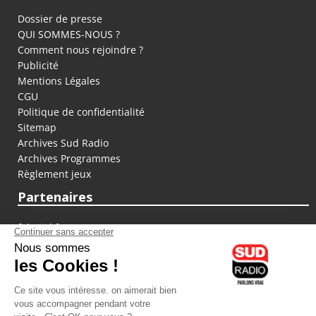
Dossier de presse
QUI SOMMES-NOUS ?
Comment nous rejoindre ?
Publicité
Mentions Légales
CGU
Politique de confidentialité
Sitemap
Archives Sud Radio
Archives Programmes
Règlement jeux
Partenaires
fiducial.fr
lyoncapitale.fr
olympique-et-lyonnais.com
L'application Iphone / Android