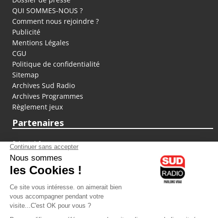
QUI SOMMES-NOUS ?
Comment nous rejoindre ?
Publicité
Mentions Légales
CGU
Politique de confidentialité
Sitemap
Archives Sud Radio
Archives Programmes
Règlement jeux
Partenaires
fiducial.fr
lyoncapitale.fr
olympique-et-lyonnais.com
L'application Iphone / Android
Téléchargez l'application