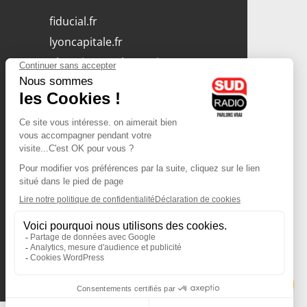
fiducial.fr
lyoncapitale.fr
olympique-et-lyonnais.com
L'application Iphone
/ Android
Téléchargez l'application
Les cookies
Gestion des cookies