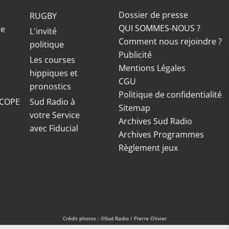
Dossier de presse
RUGBY
QUI SOMMES-NOUS ?
ue
L'invité
Comment nous rejoindre ?
politique
Publicité
S
Les courses
Mentions Légales
hippiques et
CGU
pronostics
Politique de confidentialité
COPE
Sud Radio à
Sitemap
votre Service
Archives Sud Radio
avec Fiducial
Archives Programmes
Règlement jeux
Crédit photos : ©Sud Radio / Pierre Olivier