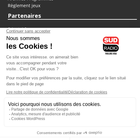
Règlement jeux
Partenaires
fiducial.fr
lyoncapitale.fr
olympique-et-lyonnais.com
L'application Iphone / Android
Téléchargez l'application
Les cookies
Gestion des cookies
Crédit photos : ©Sud Radio / Pierre Olivier
07H00
-
10H00
10H00 - 13H00