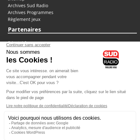
Archives Sud Radio
Archives Programmes
Règlement jeux
Partenaires
fiducial.fr
lyoncapitale.fr
olympique-et-lyonnais.com
L'application Iphone / Android
Téléchargez l'application
Les cookies
Gestion des cookies
Crédit photos : ©Sud Radio / Pierre Olivier