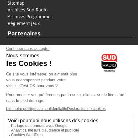
Sitemap
Archives Sud Radio
Archives Programmes
Règlement jeux
Partenaires
fiducial.fr
lyoncapitale.fr
olympique-et-lyonnais.com
L'application Iphone / Android
Téléchargez l'application
Les cookies
Gestion des cookies
Crédit photos : ©Sud Radio / Pierre Olivier