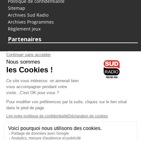
Politique de confidentialité
Sitemap
Archives Sud Radio
Archives Programmes
Règlement jeux
Partenaires
fiducial.fr
lyoncapitale.fr
olympique-et-lyonnais.com
L'application Iphone / Android
Téléchargez l'application
Les cookies
Gestion des cookies