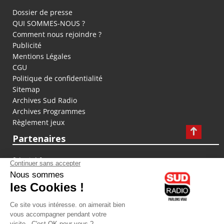
Dossier de presse
QUI SOMMES-NOUS ?
Comment nous rejoindre ?
Publicité
Mentions Légales
CGU
Politique de confidentialité
Sitemap
Archives Sud Radio
Archives Programmes
Règlement jeux
Partenaires
fiducial.fr
lyoncapitale.fr
olympique-et-lyonnais.com
L'application Iphone / Android