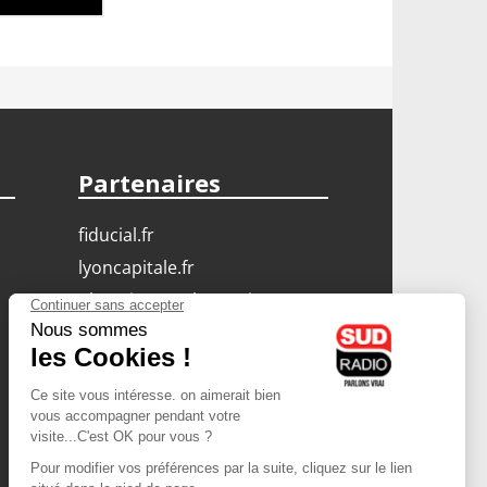
Partenaires
fiducial.fr
lyoncapitale.fr
olympique-et-lyonnais.com
L'application Iphone
/ Android
Téléchargez l'application