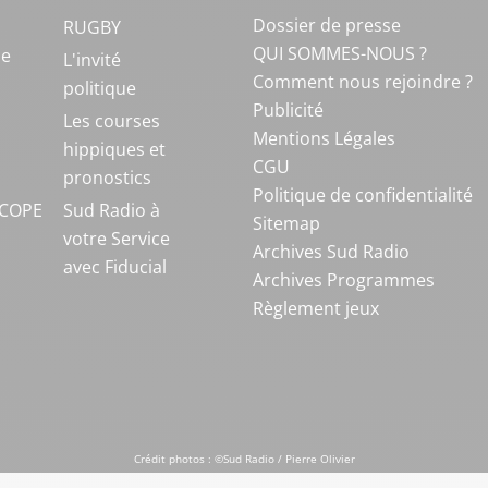
Dossier de presse
RUGBY
QUI SOMMES-NOUS ?
ue
L'invité
Comment nous rejoindre ?
politique
Publicité
S
Les courses
Mentions Légales
hippiques et
CGU
pronostics
Politique de confidentialité
COPE
Sud Radio à
Sitemap
votre Service
Archives Sud Radio
avec Fiducial
Archives Programmes
Règlement jeux
Crédit photos : ©Sud Radio / Pierre Olivier