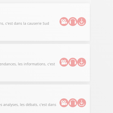
ns, c'est dans la causerie Sud
endances, les informations, c'est
es analyses, les débats, c'est dans