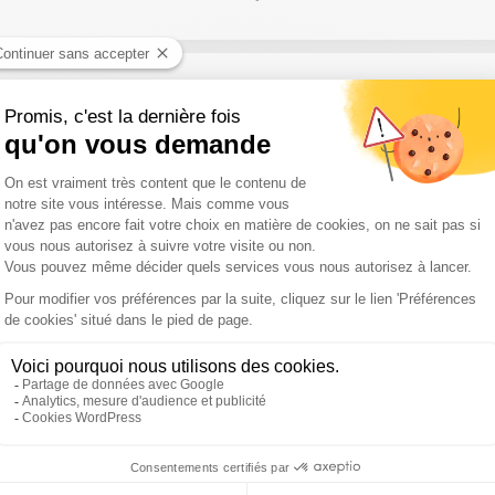
ales s'intensifie avec notamment Montpellier - Pau, Toulon - UBB et
erie Sud Radio avec Cyprien Beytout Quentin Cabanis et Marius Lou
er, on détaille cette finale et on évoque aussi la finale de Chall
nformations, c'est dans la causerie Sud Radio avec Cyprien Beytout,