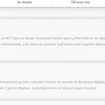
it de retirer ses équipes de la Champions Cup et de la Challenge C
. Le RCT face au Stade Toulousain tandis que La Rochelle en se dép
es informations, c'est dans la causerie Sud Radio avec Cyprien Beyt
ChampionsCup avec Leinster/ Toulon ce samedi et Bordeaux-Bègles/ 
vec Cyprien Beytout, Jules Boscherini et Marius Louis-François