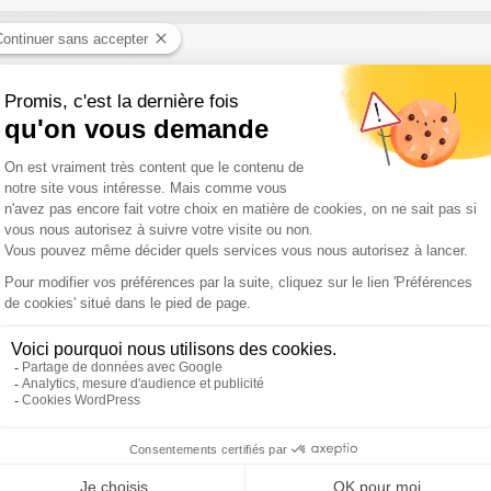
eront les clubs qui ne pourront pas gagner leurs places dans le Top
les autres affiches. Toutes les tendances, les informations, c'est 
is-François
ales s'intensifie avec notamment Montpellier - Pau, Toulon - UBB et
erie Sud Radio avec Cyprien Beytout Quentin Cabanis et Marius Lou