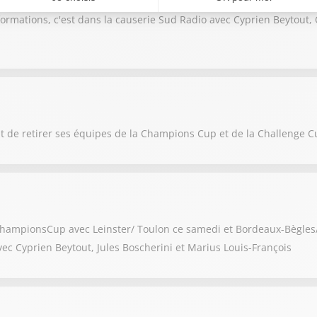
er, on détaille cette finale et on évoque aussi la finale de Chall
nformations, c'est dans la causerie Sud Radio avec Cyprien Beytout,
it de retirer ses équipes de la Champions Cup et de la Challenge C
ChampionsCup avec Leinster/ Toulon ce samedi et Bordeaux-Bègles/ 
vec Cyprien Beytout, Jules Boscherini et Marius Louis-François