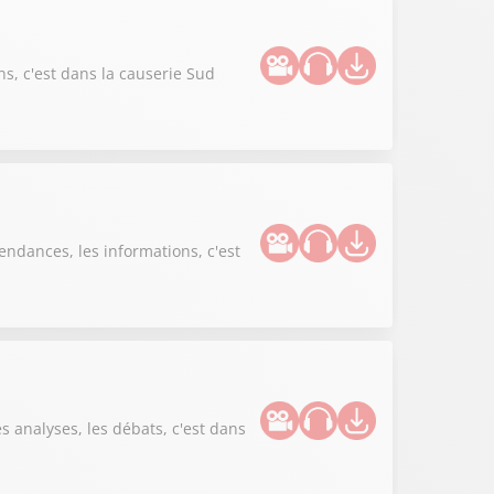
ns, c'est dans la causerie Sud
endances, les informations, c'est
es analyses, les débats, c'est dans