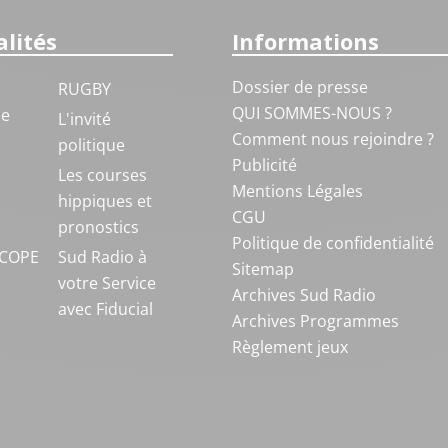
lités
Informations
Dossier de presse
RUGBY
QUI SOMMES-NOUS ?
ue
L'invité
Comment nous rejoindre ?
politique
Publicité
S
Les courses
Mentions Légales
hippiques et
CGU
pronostics
Politique de confidentialité
COPE
Sud Radio à
Sitemap
votre Service
Archives Sud Radio
avec Fiducial
Archives Programmes
Règlement jeux