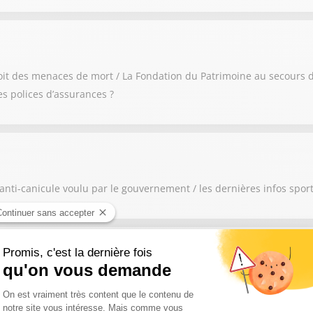
oit des menaces de mort / La Fondation du Patrimoine au secours de 
es polices d’assurances ?
ti-canicule voulu par le gouvernement / les dernières infos sporti
 déjà la France qui manque d’eau ! / Le tour de France débute auj