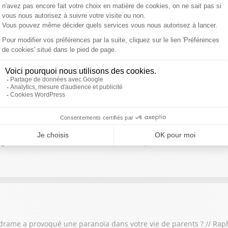
n France ? / Climatisation : les politiques sont-ils en train de se v
gner la droite ? / “La Cendre et le Feu : enquête intime au coeur de
drame a provoqué une paranoïa dans votre vie de parents ? // Rap